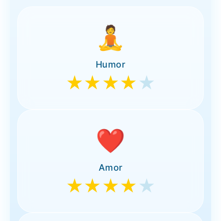
🧘
Humor
★★★★
★
❤️
Amor
★★★★
★