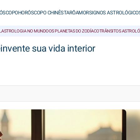
ÓSCOPO
HORÓSCOPO CHINÊS
TARÔ
AMOR
SIGNOS ASTROLÓGICO
L
ASTROLOGIA NO MUNDO
OS PLANETAS DO ZODÍACO
TRÂNSITOS ASTROL
nvente sua vida interior