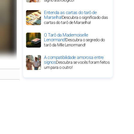
signo astrológico!
Entenda as cartas do tarô de
Marselha!
Descubra o significado das
cartas do tarô de Marselha!
O Tarô da Mademoiselle
Lenormand!
Descubra o segredo do
tarô da Mlle Lenormand!
A compatibilidade amorosa entre
signos
Descubra se vocês foram feitos
um para o outro!