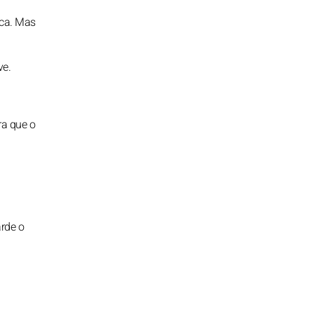
nca. Mas
ve.
ra que o
arde o