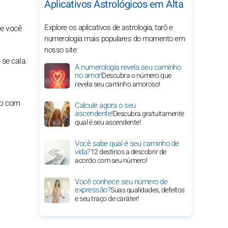
Aplicativos Astrológicos em Alta
Explore os aplicativos de astrologia, tarô e
se você
numerologia mais populares do momento em
nosso site:
se cala.
A numerologia revela seu caminho
no amor!
Descubra o número que
revela seu caminho amoroso!
do com
Calcule agora o seu
ascendente!
Descubra gratuitamente
qual é seu ascendente!
Você sabe qual é seu caminho de
vida?
12 destinos a descobrir de
acordo com seu número!
Você conhece seu número de
expressão?
Suas qualidades, defeitos
e seu traço de caráter!