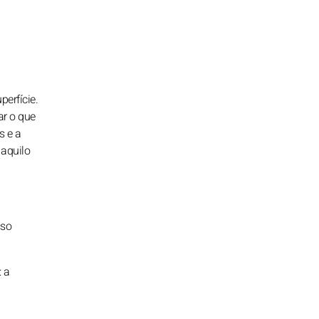
erfície.
ar o que
s e a
 aquilo
sso
: a