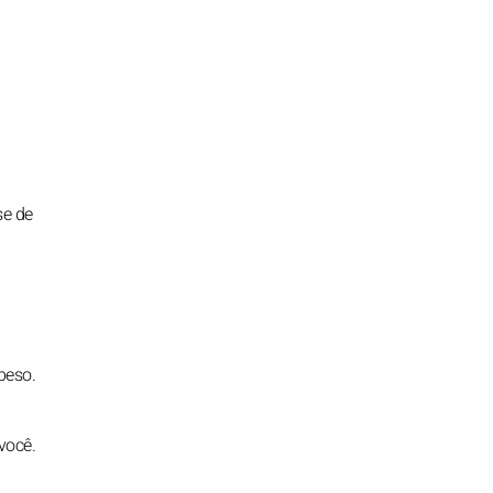
se de
peso.
você.