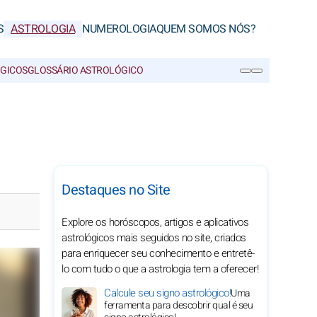
S
ASTROLOGIA
NUMEROLOGIA
QUEM SOMOS NÓS?
ÓGICOS
GLOSSÁRIO ASTROLÓGICO
PESQUISA
Destaques no Site
Explore os horóscopos, artigos e aplicativos
astrológicos mais seguidos no site, criados
para enriquecer seu conhecimento e entretê-
lo com tudo o que a astrologia tem a oferecer!
Calcule seu signo astrológico!
Uma
ferramenta para descobrir qual é seu